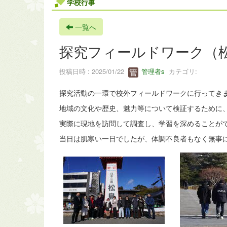
学校行事
一覧へ
探究フィールドワーク（
投稿日時 : 2025/01/22
管理者s
カテゴリ:
探究活動の一環で校外フィールドワークに行ってき
地域の文化や歴史、魅力等について検証するために
実際に現地を訪問して調査し、学習を深めることが
当日は肌寒い一日でしたが、体調不良者もなく無事