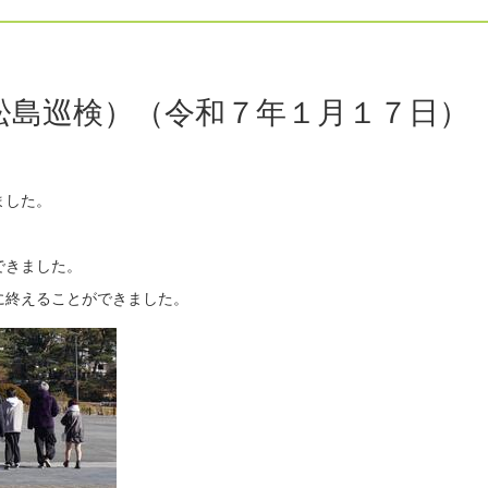
松島巡検）（令和７年１月１７日）
ました。
、
できました。
に終えることができました。