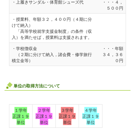
・上履きサンダル・体育館シューズ代
・・・４，
５００円
・授業料、年額３２，４００円（４期に分
けて納入）
「高等学校就学支援金制度」の条件（収
入）を満たせば，授業料は支援されます。
・学校徴収金
・・・年額
（２期に分けて納入，諸会費・修学旅行
３４，３６
積立金等）
０円
単位の取得方法について
１学年
２学年
３学年
４学年
正課１９
正課１９
正課１９
正課１９
単位
単位
単位
単位