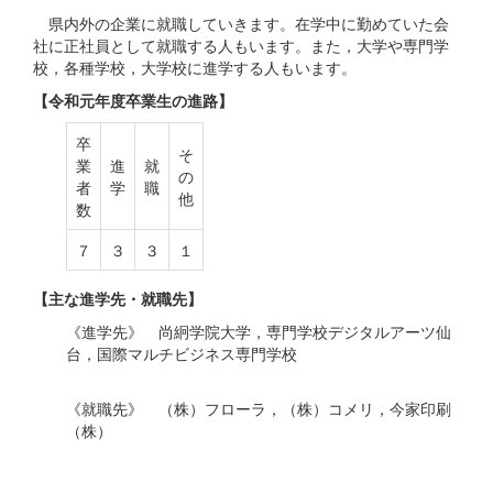
県内外の企業に就職していきます。在学中に勤めていた会
社に正社員として就職する人もいます。また，大学や専門学
校，各種学校，大学校に進学する人もいます。
【令和元年度卒業生の進路】
卒
そ
業
進
就
の
者
学
職
他
数
７
３
３
１
【主な進学先・就職先】
《進学先》 尚絅学院大学，専門学校デジタルアーツ仙
台，国際マルチビジネス専門学校
《就職先》 （株）フローラ，（株）コメリ，今家印刷
（株）