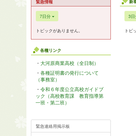
新
緊急情報
7日分
3
トピックがありません。
トピ
各種リンク
・
大河原商業高校（全日制）
・
各種証明書の発行について
（事務室）
・
令和６年度公立高校ガイドブ
ック（高校教育課 教育指導第
一班・第二班）
緊急連絡用掲示板